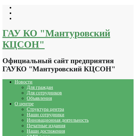
Перейти
к
содержимому
ГАУ КО "Мантуровский
КЦСОН"
Официальный сайт предприятия
ГАУКО "Мантуровский КЦСОН"
Новости
Для граждан
Для сотрудников
Объявления
О центре
Структура центра
Наши сотрудники
Инновационная деятельность
Печатные издания
Наши достижения