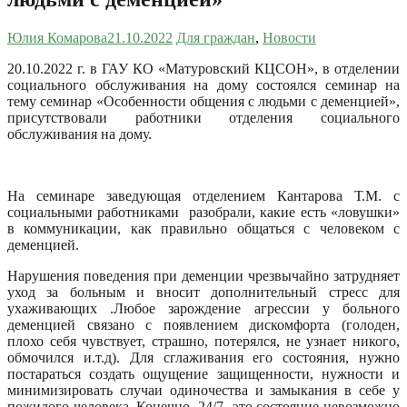
Юлия Комарова
21.10.2022
Для граждан
,
Новости
20.10.2022 г. в ГАУ КО «Матуровский КЦСОН», в отделении
социального обслуживания на дому состоялся семинар на
тему семинар «Особенности общения с людьми с деменцией»,
присутствовали работники отделения социального
обслуживания на дому.
На семинаре заведующая отделением Кантарова Т.М. с
социальными работниками разобрали, какие есть «ловушки»
в коммуникации, как правильно общаться с человеком с
деменцией.
Нарушения поведения при деменции чрезвычайно затрудняет
уход за больным и вносит дополнительный стресс для
ухаживающих .Любое зарождение агрессии у больного
деменцией связано с появлением дискомфорта (голоден,
плохо себя чувствует, страшно, потерялся, не узнает никого,
обмочился и.т.д). Для сглаживания его состояния, нужно
постараться создать ощущение защищенности, нужности и
минимизировать случаи одиночества и замыкания в себе у
пожилого человека. Конечно, 24/7 -это состояние невозможно