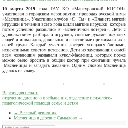
10 марта 2019
года ГАУ КО «Мантуровский КЦСОН»
участвовал в городском мероприятии: проводах русской зимы
«Масленица». Участники клубов «Я+ Ты» и «Планета мягкой
игрушки в течении всего года шили мягкие игрушки, которые
потом успешно разошлись в «мсленичной лотереи».
Дети с
удовольствием разбирали игрушки, сшитые руками пожилых
людей и инвалидов, довольные и счастливые прижимали их к
своей груди. Каждый участник лотереи угощался блинами,
испеченными советом ветеранов. Дети из замещающих семей
всем желающим раздавали кукол-Маслениц, которых позже
можно было бросить в общий костер при сжигании чучела
-Масленицы и загадать желание. Одним словом Масленица
удалась на славу.
Версия для печати
отделение дневного пребывания
,
отделение психолого-
педагогической помощи семье и детям
←
Веселый девичник
Масленица в деревне Самылово
→
Поиск