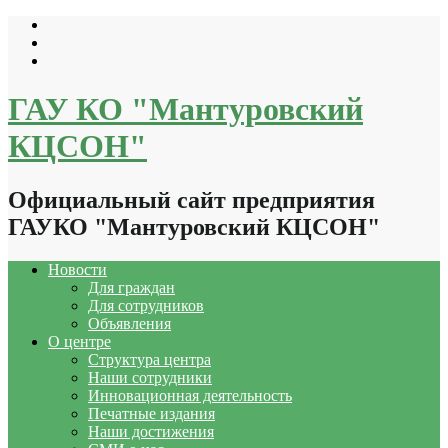
Перейти
к
содержимому
ГАУ КО "Мантуровский
КЦСОН"
Официальный сайт предприятия
ГАУКО "Мантуровский КЦСОН"
Новости
Для граждан
Для сотрудников
Объявления
О центре
Структура центра
Наши сотрудники
Инновационная деятельность
Печатные издания
Наши достижения