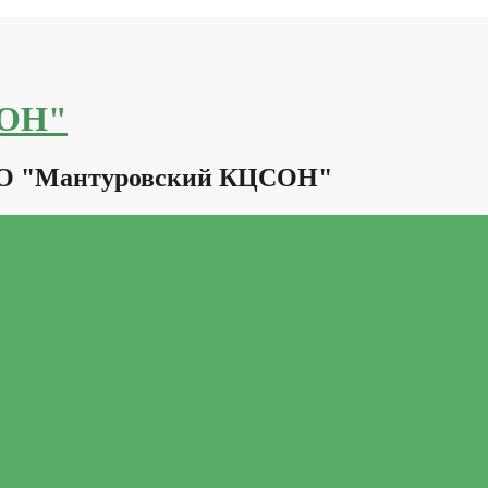
СОН"
КО "Мантуровский КЦСОН"