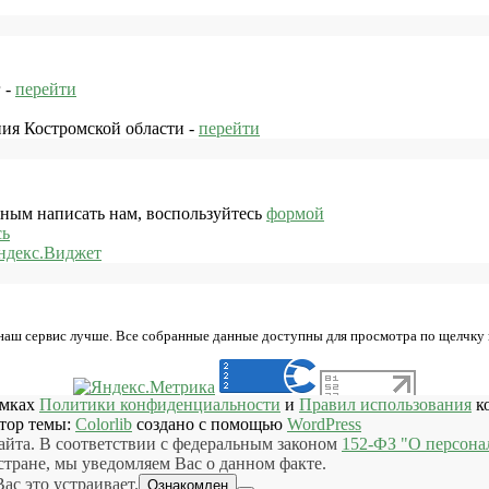
 -
перейти
ния Костромской области -
перейти
жным написать нам, воспользуйтесь
формой
сь
ндекс.Виджет
 наш сервис лучше. Все собранные данные доступны для просмотра по щелчку
амках
Политики конфиденциальности
и
Правил использования
ко
втор темы:
Colorlib
создано с помощью
WordPress
айта. В соответствии с федеральным законом
152-ФЗ "О персона
ране, мы уведомляем Вас о данном факте.
ас это устраивает.
Ознакомлен