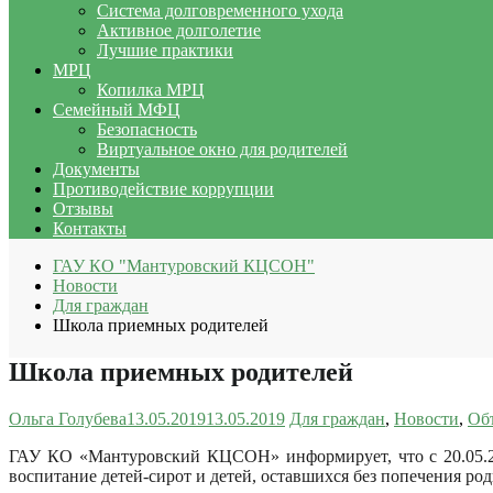
Система долговременного ухода
Активное долголетие
Лучшие практики
МРЦ
Копилка МРЦ
Семейный МФЦ
Безопасность
Виртуальное окно для родителей
Документы
Противодействие коррупции
Отзывы
Контакты
ГАУ КО "Мантуровский КЦСОН"
Новости
Для граждан
Школа приемных родителей
Школа приемных родителей
Ольга Голубева
13.05.2019
13.05.2019
Для граждан
,
Новости
,
Об
ГАУ КО «Мантуровский КЦСОН» информирует, что с 20.05.201
воспитание детей-сирот и детей, оставшихся без попечения ро