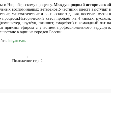
ы и Нюрнбергскому процессу.
Международный исторический
льных воспоминаниях ветеранов.Участники квеста выступят в
кие, математические и логические задания, посетить музеи в
процесса.Исторический квест пройдёт на 4 языках: русском,
(компьютер, ноутбук, планшет, смартфон) и командный чат на
ся прямым эфиром с участием профессионального ведущего.
шествие в один из городов России.
айте:
intgame.ru.
Положение стр. 2