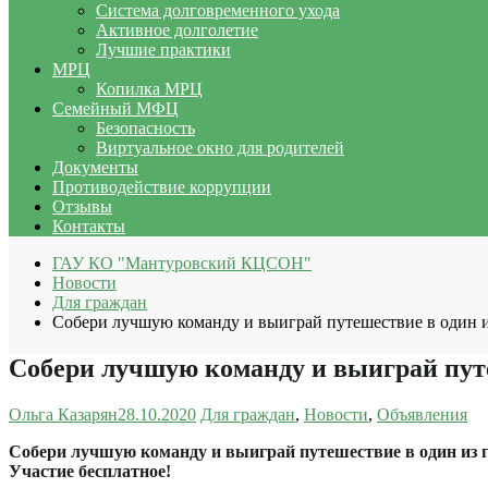
Система долговременного ухода
Активное долголетие
Лучшие практики
МРЦ
Копилка МРЦ
Семейный МФЦ
Безопасность
Виртуальное окно для родителей
Документы
Противодействие коррупции
Отзывы
Контакты
ГАУ КО "Мантуровский КЦСОН"
Новости
Для граждан
Собери лучшую команду и выиграй путешествие в один и
Собери лучшую команду и выиграй путе
Ольга Казарян
28.10.2020
Для граждан
,
Новости
,
Объявления
Собери лучшую команду и выиграй путешествие в один из 
Участие бесплатное!