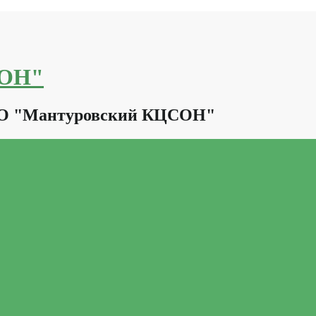
СОН"
КО "Мантуровский КЦСОН"