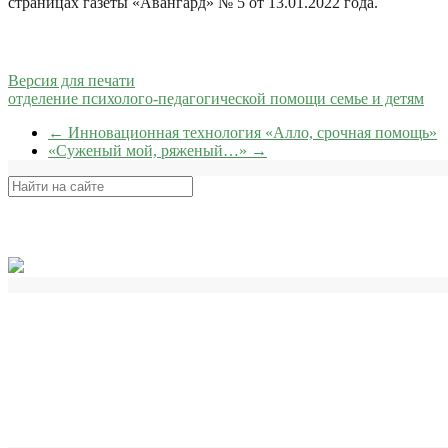
страницах газеты «Авангард» № 5 от 13.01.2022 года.
Версия для печати
отделение психолого-педагогической помощи семье и детям
←
Инновационная технология «Алло, срочная помощь»
«Суженый мой, ряженый…»
→
Поиск