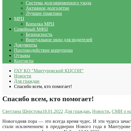
Система долговременного ухода
Активное долголетие
Лучшие практики
МРЦ
Копилка МРЦ
Семейный МФЦ
Безопасность
Виртуальное окно для родителей
Документы
Противодействие коррупции
Отзывы
Контакты
ГАУ КО "Мантуровский КЦСОН"
Новости
Для граждан
Спасибо всем, кто помогает!
Спасибо всем, кто помогает!
Светлана Шерстова
18.01.2022
Для граждан
,
Новости
,
СМИ о н
Новогодняя пора — это всегда время чудес. И эти чудеса за
стали исключением: в преддверии Нового года в Мантурове