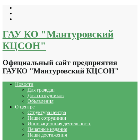
Перейти
к
содержимому
ГАУ КО "Мантуровский
КЦСОН"
Официальный сайт предприятия
ГАУКО "Мантуровский КЦСОН"
Новости
Для граждан
Для сотрудников
Объявления
О центре
Структура центра
Наши сотрудники
Инновационная деятельность
Печатные издания
Наши достижения