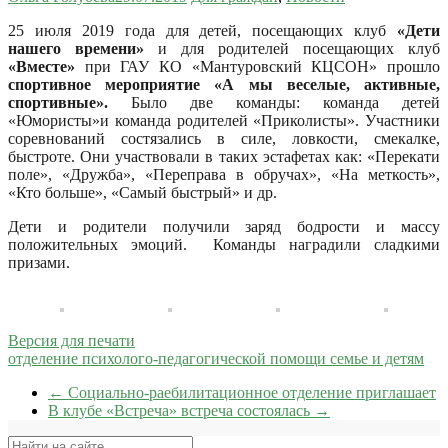
25 июля 2019 года для детей, посещающих клуб
«Дети
нашего времени»
и для родителей посещающих клуб
«Вместе»
при ГАУ КО «Мантуровский КЦСОН» прошло
спортивное мероприятие «А мы веселые, активные,
спортивные».
Было две команды: команда детей
«Юмористы»и команда родителей «Приколисты». Участники
соревнований состязались в силе, ловкости, смекалке,
быстроте. Они участвовали в таких эстафетах как: «Перекати
поле», «Дружба», «Переправа в обручах», «На меткость»,
«Кто больше», «Самый быстрый» и др.
Дети и родители получили заряд бодрости и массу
положительных эмоций. Команды наградили сладкими
призами.
Версия для печати
отделение психолого-педагогической помощи семье и детям
←
Социально-раебилитационное отделение приглашает
В клубе «Встреча» встреча состоялась
→
Поиск