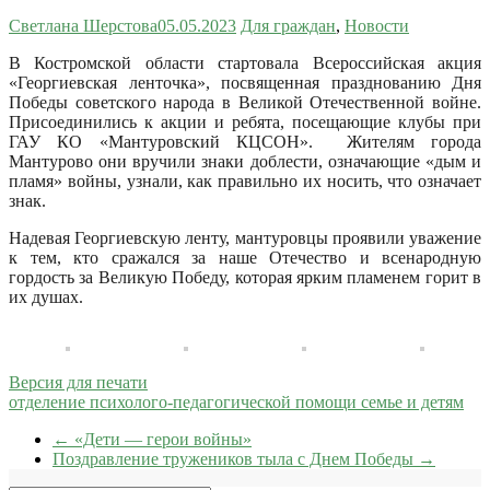
Светлана Шерстова
05.05.2023
Для граждан
,
Новости
В Костромской области стартовала Всероссийская акция
«Георгиевская ленточка», посвященная празднованию Дня
Победы советского народа в Великой Отечественной войне.
Присоединились к акции и ребята, посещающие клубы при
ГАУ КО «Мантуровский КЦСОН». Жителям города
Мантурово они вручили знаки доблести, означающие «дым и
пламя» войны, узнали, как правильно их носить, что означает
знак.
Надевая Георгиевскую ленту, мантуровцы проявили уважение
к тем, кто сражался за наше Отечество и всенародную
гордость за Великую Победу, которая ярким пламенем горит в
их душах.
Версия для печати
отделение психолого-педагогической помощи семье и детям
←
«Дети — герои войны»
Поздравление тружеников тыла с Днем Победы
→