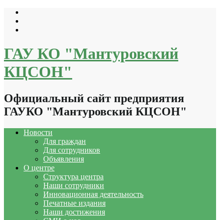
Перейти
к
содержимому
ГАУ КО "Мантуровский
КЦСОН"
Официальный сайт предприятия
ГАУКО "Мантуровский КЦСОН"
Новости
Для граждан
Для сотрудников
Объявления
О центре
Структура центра
Наши сотрудники
Инновационная деятельность
Печатные издания
Наши достижения