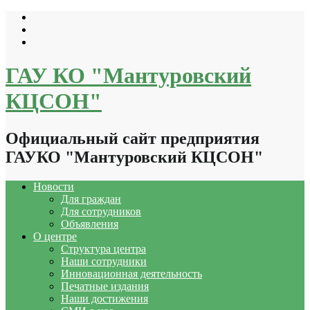
Перейти
к
содержимому
ГАУ КО "Мантуровский
КЦСОН"
Официальный сайт предприятия
ГАУКО "Мантуровский КЦСОН"
Новости
Для граждан
Для сотрудников
Объявления
О центре
Структура центра
Наши сотрудники
Инновационная деятельность
Печатные издания
Наши достижения