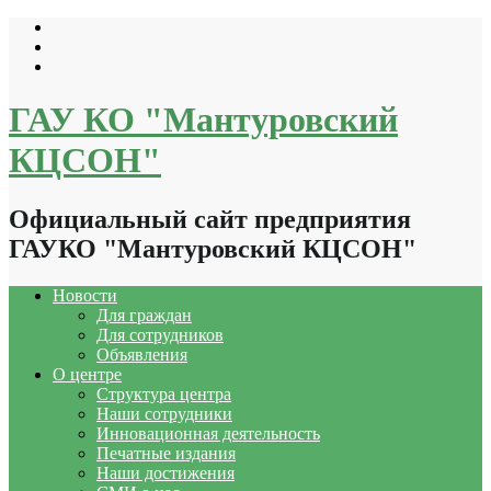
Перейти
к
содержимому
ГАУ КО "Мантуровский
КЦСОН"
Официальный сайт предприятия
ГАУКО "Мантуровский КЦСОН"
Новости
Для граждан
Для сотрудников
Объявления
О центре
Структура центра
Наши сотрудники
Инновационная деятельность
Печатные издания
Наши достижения